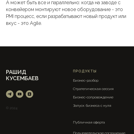
А может быть все и параллельно: когда на заводе с
конвейером монтируют новое оборудование - это
PMI процесс, если разрабатывают новый продукт или
вкус - это Agile.
РАШИД
ПРОДУКТЫ
КУСЕМБАЕВ
Бизнес-разбор
Стратегическая сессия
Бизнес-сопровождение
Запуск бизнеса с нуля
© 2024
Публичная оферта
Пользовательское соглашение